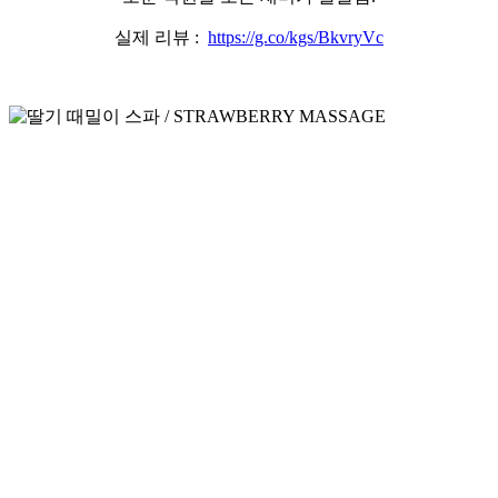
실제 리뷰 :
https://g.co/kgs/BkvryVc