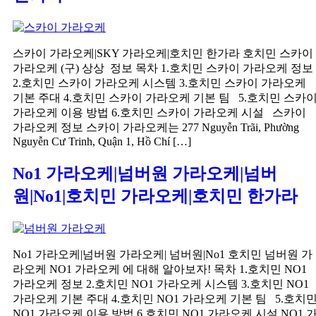
스카이 가라오케|SKY 가라오케|호치민 한가라 호치민 스카이
가라오케 (구) 상상 정보 목차 1.호치민 스카이 가라오케 정보
2.호치민 스카이 가라오케 시스템 3.호치민 스카이 가라오케
기본 주대 4.호치민 스카이 가라오케 기본 팀 5.호치민 스카
가라오케 이용 방법 6.호치민 스카이 가라오케 시설 스카이
가라오케 정보 스카이 가라오케는 277 Nguyễn Trãi, Phường
Nguyễn Cư Trinh, Quận 1, Hồ Chí […]
No1 가라오케|넘버원 가라오케|넘버
원|No1|호치민 가라오케|호치민 한가라
No1 가라오케|넘버원 가라오케| 넘버원|No1 호치민 넘버원 가
라오케 NO1 가라오케 에 대해 알아보자! 목차 1.호치민 NO1
가라오케 정보 2.호치민 NO1 가라오케 시스템 3.호치민 NO1
가라오케 기본 주대 4.호치민 NO1 가라오케 기본 팀 5.호치
NO1 가라오케 이용 방법 6.호치민 NO1 가라오케 시설 NO1 