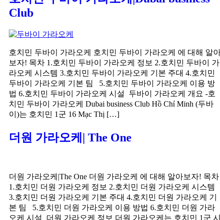
Club
호치민 두바이 가라오케 호치민 두바이 가라오케 에 대해 알
보자! 목차 1.호치민 두바이 가라오케 정보 2.호치민 두바이 가
라오케 시스템 3.호치민 두바이 가라오케 기본 주대 4.호치민
두바이 가라오케 기본 팀 5.호치민 두바이 가라오케 이용 방
법 6.호치민 두바이 가라오케 시설 두바이 가라오케 개요 -호
치민 두바이 가라오케 Dubai business Club Hồ Chí Minh (두바
이)는 호치민 1군 16 Mạc Thị […]
더원 가라오케| The One
더원 가라오케|The One 더원 가라오케 에 대해 알아보자! 목차
1.호치민 더원 가라오케 정보 2.호치민 더원 가라오케 시스템
3.호치민 더원 가라오케 기본 주대 4.호치민 더원 가라오케 기
본 팀 5.호치민 더원 가라오케 이용 방법 6.호치민 더원 가라
오케 시설 더원 가라오케 정보 더원 가라오케는 호치민 1군 