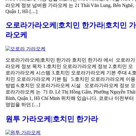
라오케 정보 넘버원 가라오케 는 21 Thái Văn Lung, Bến Nghé,
Quận 1, Hồ […]
오로라가라오케|호치민 한가라|호치민 가
라오케
오로라가라오케|호치민 한가라 호치민 한가라 에서 오로라가
라오케 정보 목차 1.호치민 오로라가라오케 정보 2.호치민 오
로라가라오케 시스템 3.호치민 오로라가라오케 기본 주대 4.
치민 오로라가라오케 기본 팀 5.호치민 오로라가라오케 이용
방법 6.호치민 오로라가라오케 시설 오로라가라오케 정보 오
로라가라오케 는 71 Đ. Lê Thị Hồng Gấm, Phường Nguyễn Thái
Bình, Quận 1, Hồ Chí Minh 위치해 있습니다. 코로나 이전부터
영업을 하던 […]
원투 가라오케|호치민 한가라