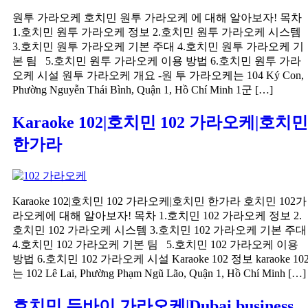
원투 가라오케 호치민 원투 가라오케 에 대해 알아보자! 목차
1.호치민 원투 가라오케 정보 2.호치민 원투 가라오케 시스템
3.호치민 원투 가라오케 기본 주대 4.호치민 원투 가라오케 기
본 팀 5.호치민 원투 가라오케 이용 방법 6.호치민 원투 가라
오케 시설 원투 가라오케 개요 -원 투 가라오케는 104 Ký Con,
Phường Nguyễn Thái Bình, Quận 1, Hồ Chí Minh 1군 […]
Karaoke 102|호치민 102 가라오케|호치민
한가라
Karaoke 102|호치민 102 가라오케|호치민 한가라 호치민 102가
라오케에 대해 알아보자! 목차 1.호치민 102 가라오케 정보 2.
호치민 102 가라오케 시스템 3.호치민 102 가라오케 기본 주대
4.호치민 102 가라오케 기본 팀 5.호치민 102 가라오케 이용
방법 6.호치민 102 가라오케 시설 Karaoke 102 정보 karaoke 10
는 102 Lê Lai, Phường Phạm Ngũ Lão, Quận 1, Hồ Chí Minh […]
호치민 두바이 가라오케|Dubai business