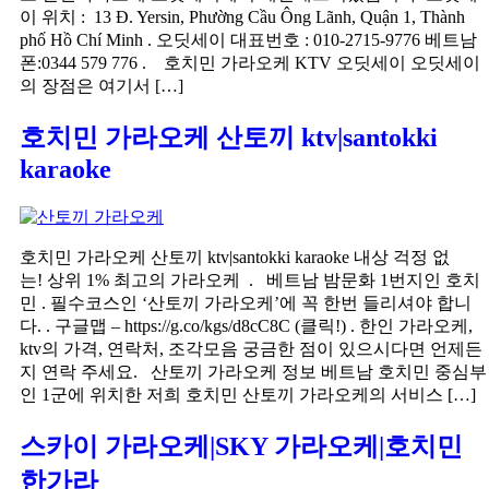
이 위치 : 13 Đ. Yersin, Phường Cầu Ông Lãnh, Quận 1, Thành
phố Hồ Chí Minh . 오딧세이 대표번호 : 010-2715-9776 베트남
폰:0344 579 776 . 호치민 가라오케 KTV 오딧세이 오딧세이
의 장점은 여기서 […]
호치민 가라오케 산토끼 ktv|santokki
karaoke
호치민 가라오케 산토끼 ktv|santokki karaoke 내상 걱정 없
는! 상위 1% 최고의 가라오케 . 베트남 밤문화 1번지인 호치
민 . 필수코스인 ‘산토끼 가라오케’에 꼭 한번 들리셔야 합니
다. . 구글맵 – https://g.co/kgs/d8cC8C (클릭!) . 한인 가라오케,
ktv의 가격, 연락처, 조각모음 궁금한 점이 있으시다면 언제든
지 연락 주세요. 산토끼 가라오케 정보 베트남 호치민 중심부
인 1군에 위치한 저희 호치민 산토끼 가라오케의 서비스 […]
스카이 가라오케|SKY 가라오케|호치민
한가라