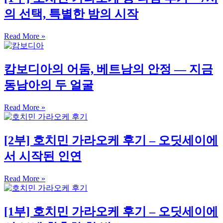
의 선택, 특별한 밤의 시작
Read More »
캄보디아의 어둠, 베트남의 안정 — 지금
동남아의 두 얼굴
Read More »
[2부] 호치민 가라오케 후기 – 오딧세이에
서 시작된 인연
Read More »
[1부] 호치민 가라오케 후기 – 오딧세이에