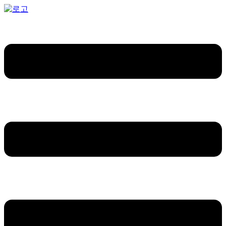
Skip
to
content