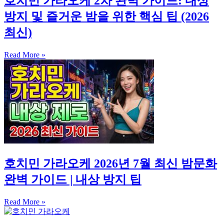
호치민 가라오케 2차 완벽 가이드: 내상
방지 및 즐거운 밤을 위한 핵심 팁 (2026
최신)
Read More »
호치민 가라오케 2026년 7월 최신 밤문화
완벽 가이드 | 내상 방지 팁
Read More »