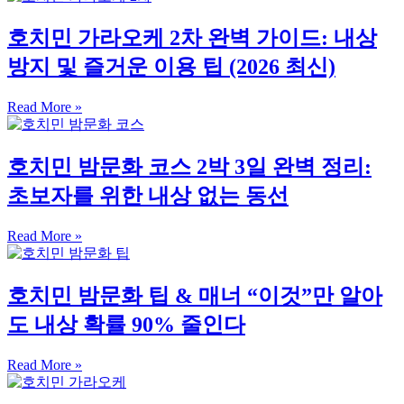
호치민 가라오케 2차 완벽 가이드: 내상
방지 및 즐거운 이용 팁 (2026 최신)
Read More »
호치민 밤문화 코스 2박 3일 완벽 정리:
초보자를 위한 내상 없는 동선
Read More »
호치민 밤문화 팁 & 매너 “이것”만 알아
도 내상 확률 90% 줄인다
Read More »