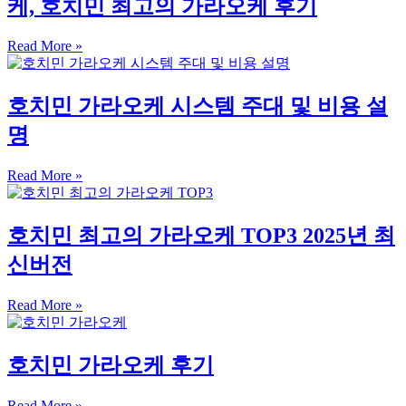
케, 호치민 최고의 가라오케 후기
Read More »
호치민 가라오케 시스템 주대 및 비용 설
명
Read More »
호치민 최고의 가라오케 TOP3 2025년 최
신버전
Read More »
호치민 가라오케 후기
Read More »